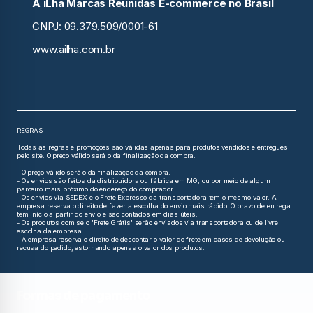
A iLha Marcas Reunidas E-commerce no Brasil
CNPJ: 09.379.509/0001-61
www.ailha.com.br
REGRAS
Todas as regras e promoções são válidas apenas para produtos vendidos e entregues
pelo site. O preço válido será o da finalização da compra.
- O preço válido será o da finalização da compra.
- Os envios são feitos da distribuidora ou fábrica em MG, ou por meio de algum
parceiro mais próximo do endereço do comprador.
- Os envios via SEDEX e o Frete Expresso da transportadora tem o mesmo valor. A
empresa reserva o direito de fazer a escolha do envio mais rápido. O prazo de entrega
tem início a partir do envio e são contados em dias úteis.
- Os produtos com selo 'Frete Grátis' serão enviados via transportadora ou de livre
escolha da empresa.
- A empresa reserva o direito de descontar o valor do frete em casos de devolução ou
recusa do pedido, estornando apenas o valor dos produtos.
Formas de pagamento