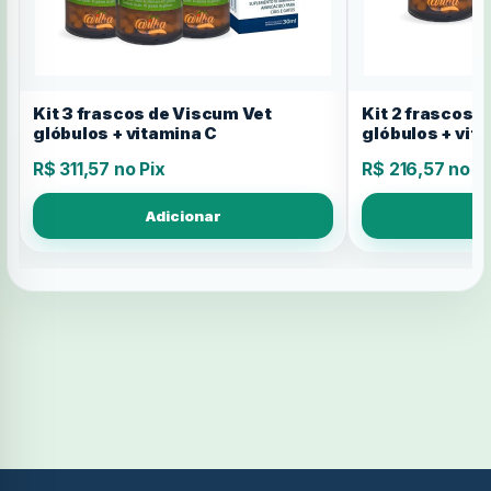
Kit 3 frascos de Viscum Vet
Kit 2 frascos 
glóbulos + vitamina C
glóbulos + vit
R$ 311,57 no Pix
R$ 216,57 no P
Adicionar
A