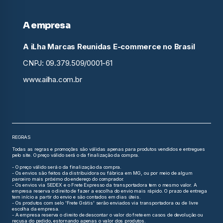
A empresa
A iLha Marcas Reunidas E-commerce no Brasil
CNPJ: 09.379.509/0001-61
www.ailha.com.br
REGRAS
Todas as regras e promoções são válidas apenas para produtos vendidos e entregues
pelo site. O preço válido será o da finalização da compra.
- O preço válido será o da finalização da compra.
- Os envios são feitos da distribuidora ou fábrica em MG, ou por meio de algum
parceiro mais próximo do endereço do comprador.
- Os envios via SEDEX e o Frete Expresso da transportadora tem o mesmo valor. A
empresa reserva o direito de fazer a escolha do envio mais rápido. O prazo de entrega
tem início a partir do envio e são contados em dias úteis.
- Os produtos com selo 'Frete Grátis' serão enviados via transportadora ou de livre
escolha da empresa.
- A empresa reserva o direito de descontar o valor do frete em casos de devolução ou
recusa do pedido, estornando apenas o valor dos produtos.