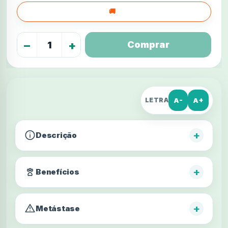
−
+
A-
A+
LETRA
+
Descrição
+
Benefícios
+
Metástase