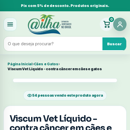
Pix com 5% de desconto. Produtos originais.
0
Buscar
Página Inicial
›
Cães e Gatos
›
Viscum Vet Líquido - contra câncer em cães e gatos
54 pessoas vendo este produto agora
Viscum Vet Líquido -
contra câncer em cães e