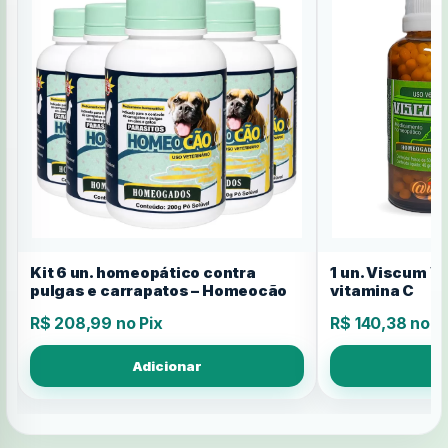
Kit 6 un. homeopático contra
1 un. Viscum Ve
pulgas e carrapatos – Homeocão
vitamina C
R$ 208,99 no Pix
R$ 140,38 no P
Adicionar
A