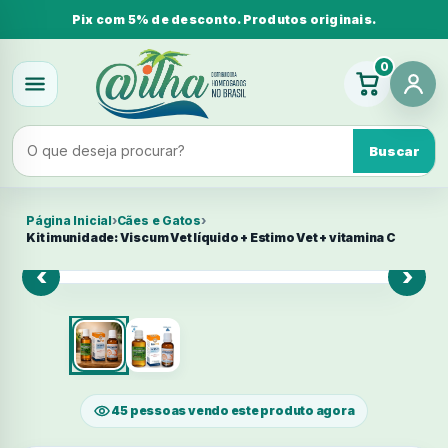
Pix com 5% de desconto. Produtos originais.
0
Buscar
Página Inicial
›
Cães e Gatos
›
Kit imunidade: Viscum Vet líquido + Estimo Vet + vitamina C
‹
›
45 pessoas vendo este produto agora