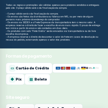
Todas as regras e promoções são válidas apenas para produtos vendidos e entregues
pelo site. O preço válido será o da finalização da compra.
- O preço válido será o da finalização da compra.
- Os envios são feitos da distribuidora ou fábrica em MG, ou por meio de algum
parceiro mais próximo do endereço do comprador.
- Os envios via SEDEX e o Frete Expresso da transportadora tem o mesmo valor. A
empresa reserva o direito de fazer a escolha do envio mais rápido. O prazo de entrega
tem início a partir do envio e são contados em dias úteis.
- Os produtos com selo 'Frete Grátis' serão enviados via transportadora ou de livre
escolha da empresa.
- A empresa reserva o direito de descontar o valor do frete em casos de devolução ou
recusa do pedido, estornando apenas o valor dos produtos.
Formas de pagamento
▭
Cartão de Crédito
◆
Pix
▤
Boleto
Site seguro