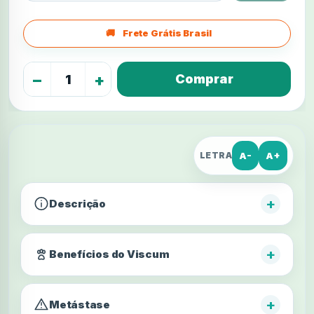
Frete Grátis Brasil
−
+
A-
A+
LETRA
+
Descrição
+
Benefícios do Viscum
+
Metástase