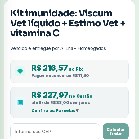
Kit imunidade: Viscum
Vet líquido + Estimo Vet +
vitamina C
Vendido e entregue por A ILha - Homeogados
R$ 216,57
no Pix
◆
Pague e economize R$ 11,40
R$ 227,97
no Cartão
▣
até 6x de R$ 38,00 sem juros
▾
Confira as Parcelas
Calcular
frete