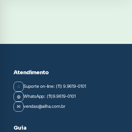
Atendimento
◌
Suporte on-line: (11) 9.9619-0101
◍
WhatsApp: (11)9.9619-0101
✉
vendas@ailha.com.br
Guia